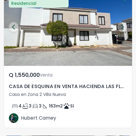
Residencial
Q	1,550,000
Venta
CASA DE ESQUINA EN VENTA HACIENDA LAS FLORES
Casa en Zona 2 Villa Nueva
bed
bathtub
directions_car
square_foot
pets
4
3
3
163
m2
Sì
Hubert Camey