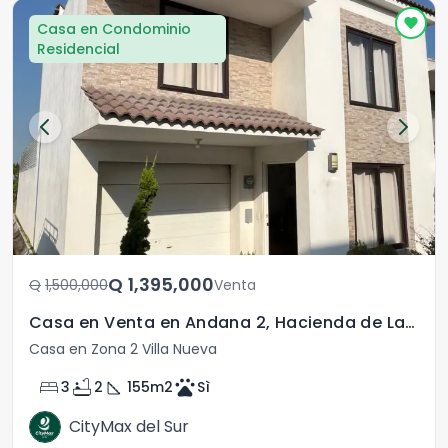
Casa en Condominio
Residencial
Q	1,395,000
Q	1,500,000
Venta
Casa en Venta en Andana 2, Hacienda de Las Flores
Casa en Zona 2 Villa Nueva
bed
bathtub
square_foot
pets
3
2
155
m2
Sì
CityMax del Sur