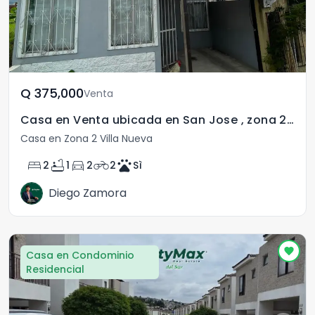
Q	375,000
Venta
Casa en Venta ubicada en San Jose , zona 2 Villa Nueva
Casa en Zona 2 Villa Nueva
bed
bathtub
directions_car
motorcycle
pets
2
1
2
2
Sì
Diego Zamora
Casa en Condominio
Residencial