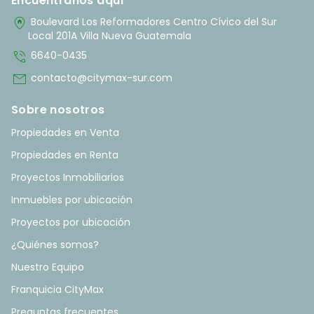
Encuentranos aquí
home_pin
Boulevard Los Reformadores Centro Cívico del Sur
Local 201A Villa Nueva Guatemala
phone_in_talk
6640-0435
mail
contacto@citymax-sur.com
Sobre nosotros
Propiedades en Venta
Propiedades en Renta
Proyectos Inmobiliarios
Inmuebles por ubicación
Proyectos por ubicación
¿Quiénes somos?
Nuestro Equipo
Franquicia CityMax
Preguntas frecuentes