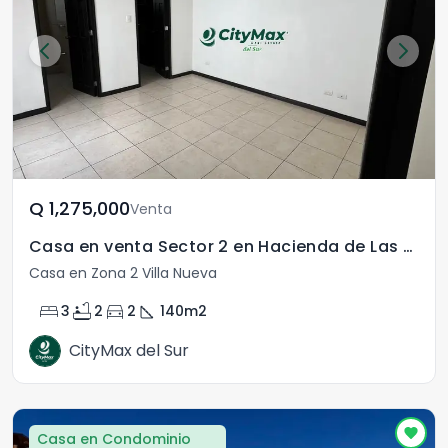
Q	1,275,000
Venta
Casa en venta Sector 2 en Hacienda de Las Flores
Casa en Zona 2 Villa Nueva
bed
bathtub
directions_car
square_foot
3
2
2
140
m2
CityMax del Sur
Casa en Condominio