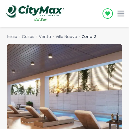
Icon desc
Inicio
chevron_right
Casas
chevron_right
Venta
chevron_right
Villa Nueva
chevron_right
Zona 2