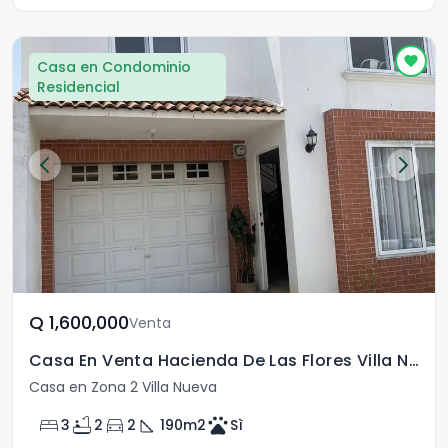
Casa en Condominio
Residencial
Q	1,600,000
Venta
Casa En Venta Hacienda De Las Flores Villa Nueva
Casa en Zona 2 Villa Nueva
bed
bathtub
directions_car
square_foot
pets
3
2
2
190
m2
Sì