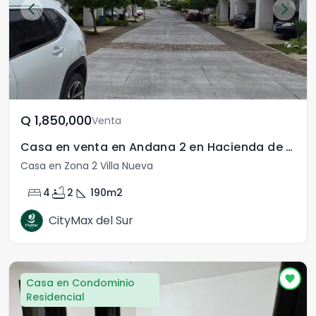
Q	1,850,000
Venta
Casa en venta en Andana 2 en Hacienda de Las Flores
Casa en Zona 2 Villa Nueva
bed
bathtub
square_foot
4
2
190
m2
CityMax del Sur
Casa en Condominio
Residencial