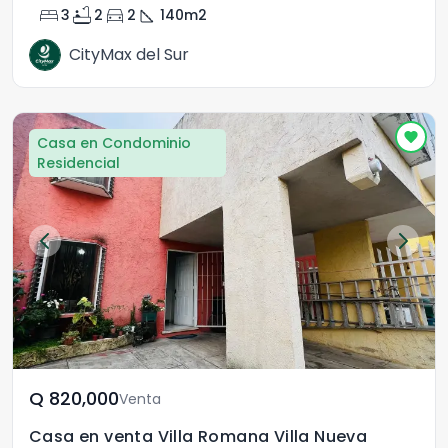
bed
bathtub
directions_car
square_foot
3
2
2
140
m2
CityMax del Sur
Casa en Condominio
Residencial
Q	820,000
Venta
Casa en venta Villa Romana Villa Nueva