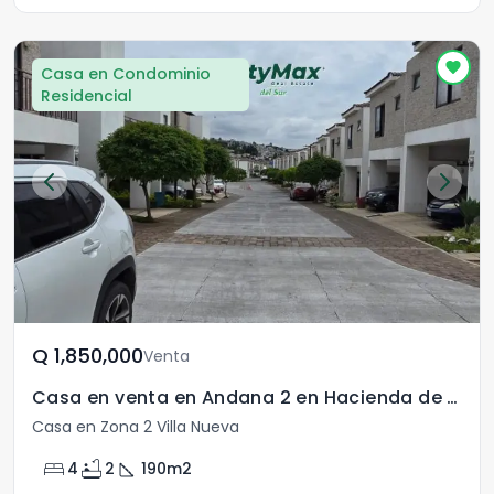
Casa en Condominio
Residencial
Q	1,850,000
Venta
Casa en venta en Andana 2 en Hacienda de Las Flores
Casa en Zona 2 Villa Nueva
bed
bathtub
square_foot
4
2
190
m2