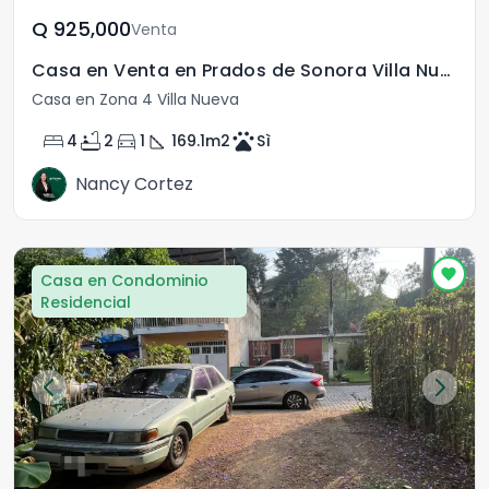
Q	925,000
Venta
Casa en Venta en Prados de Sonora Villa Nueva Guatemala
Casa en Zona 4 Villa Nueva
bed
bathtub
directions_car
square_foot
pets
4
2
1
169.1
m2
Sì
Nancy Cortez
Casa en Condominio
Residencial