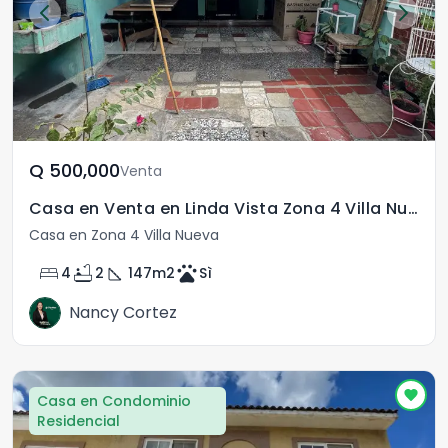
Q	500,000
Venta
Casa en Venta en Linda Vista Zona 4 Villa Nueva
Casa en Zona 4 Villa Nueva
bed
bathtub
square_foot
pets
4
2
147
m2
Sì
Nancy Cortez
Casa en Condominio
Residencial