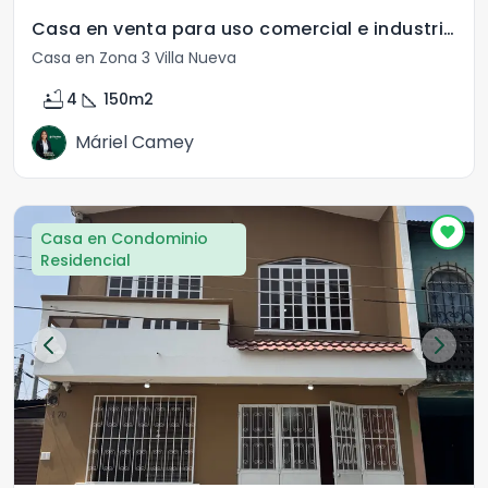
Casa en venta para uso comercial e industrial
Casa en Zona 3 Villa Nueva
bathtub
square_foot
4
150
m2
Máriel Camey
Casa en Condominio
Residencial