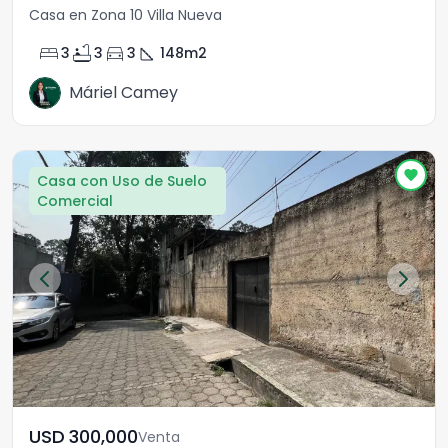
Casa en Zona 10 Villa Nueva
bed
bathtub
directions_car
square_foot
3
3
3
148
m2
Máriel Camey
Casa con Uso de Suelo
Comercial
USD	300,000
Venta