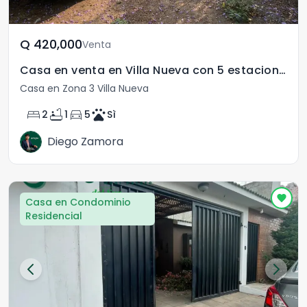
Q	420,000
Venta
Casa en venta en Villa Nueva con 5 estacionamientos.
Casa en Zona 3 Villa Nueva
bed
bathtub
directions_car
pets
2
1
5
Sì
Diego Zamora
Casa en Condominio
Residencial