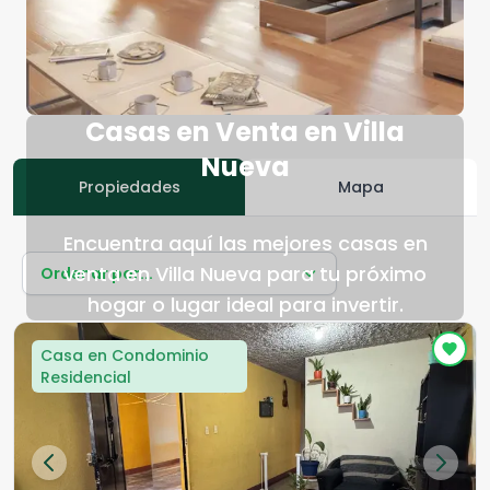
Casas en Venta en Villa
Nueva
Propiedades
Mapa
Encuentra aquí las mejores casas en
venta en Villa Nueva para tu próximo
Ordenar por...
hogar o lugar ideal para invertir.
Casa en Condominio
Residencial