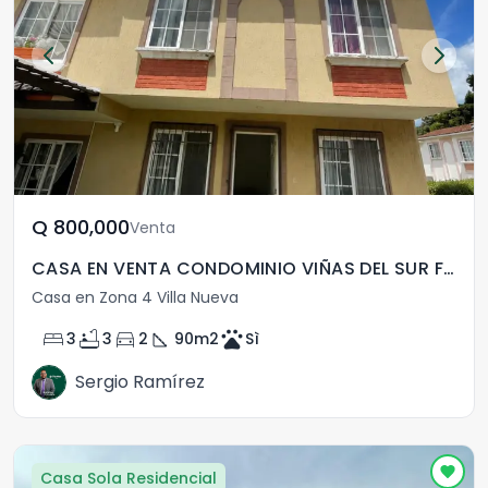
Q	800,000
Venta
CASA EN VENTA CONDOMINIO VIÑAS DEL SUR FASE 2 V.N
Casa en Zona 4 Villa Nueva
bed
bathtub
directions_car
square_foot
pets
3
3
2
90
m2
Sì
Sergio Ramírez
Casa Sola Residencial