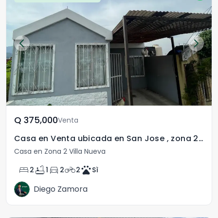
Q	375,000
Venta
Casa en Venta ubicada en San Jose , zona 2 Villa Nueva
Casa en Zona 2 Villa Nueva
bed
bathtub
directions_car
motorcycle
pets
2
1
2
2
Sì
Diego Zamora