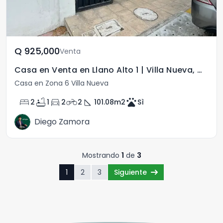
Q	925,000
Venta
Casa en Venta en Llano Alto 1 | Villa Nueva, Catalina
Casa en Zona 6 Villa Nueva
bed
bathtub
directions_car
motorcycle
square_foot
pets
2
1
2
2
101.08
m2
Sì
Diego Zamora
Mostrando
1
de
3
1
2
3
Siguiente