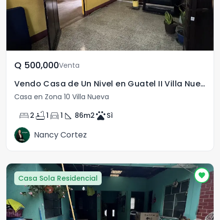
Q	500,000
Venta
Vendo Casa de Un Nivel en Guatel II Villa Nueva
Casa en Zona 10 Villa Nueva
bed
bathtub
directions_car
square_foot
pets
2
1
1
86
m2
Sì
Nancy Cortez
Casa Sola Residencial