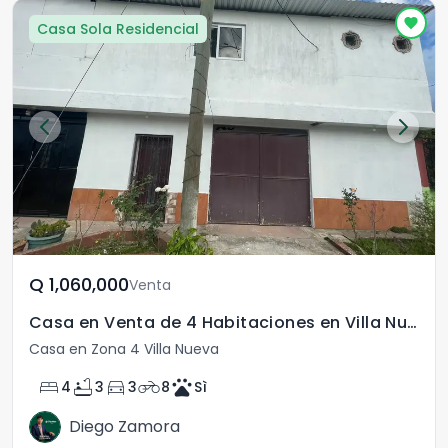
Casa Sola Residencial
Q	1,060,000
Venta
Casa en Venta de 4 Habitaciones en Villa Nueva Zona 4
Casa en Zona 4 Villa Nueva
bed
bathtub
directions_car
motorcycle
pets
4
3
3
8
Sì
Diego Zamora