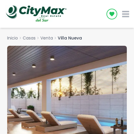
Icon desc
Inicio
chevron_right
Casas
chevron_right
Venta
chevron_right
Villa Nueva