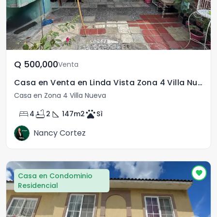
Q	500,000
Venta
Casa en Venta en Linda Vista Zona 4 Villa Nueva
Casa en Zona 4 Villa Nueva
bed
bathtub
square_foot
pets
4
2
147
m2
Sì
Nancy Cortez
Casa en Condominio
Residencial