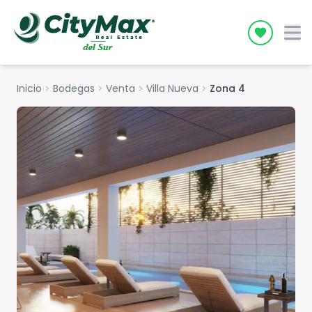
Icon desc
Inicio
chevron_right
Bodegas
chevron_right
Venta
chevron_right
Villa Nueva
chevron_right
Zona 4