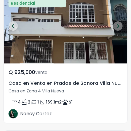
Residencial
Q	925,000
Venta
Casa en Venta en Prados de Sonora Villa Nueva Guatemala
Casa en Zona 4 Villa Nueva
bed
bathtub
directions_car
square_foot
pets
4
2
1
169.1
m2
Sì
Nancy Cortez