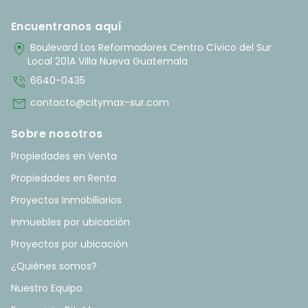
Encuentranos aquí
home_pin
Boulevard Los Reformadores Centro Cívico del Sur
Local 201A Villa Nueva Guatemala
phone_in_talk
6640-0435
mail
contacto@citymax-sur.com
Sobre nosotros
Propiedades en Venta
Propiedades en Renta
Proyectos Inmobiliarios
Inmuebles por ubicación
Proyectos por ubicación
¿Quiénes somos?
Nuestro Equipo