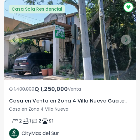
Casa Sola Residencial
Q	1,250,000
Q	1,400,000
Venta
Casa en Venta en Zona 4 Villa Nueva Guatemala
Casa en Zona 4 Villa Nueva
bed
bathtub
directions_car
pets
2
1
2
Sì
CityMax del Sur