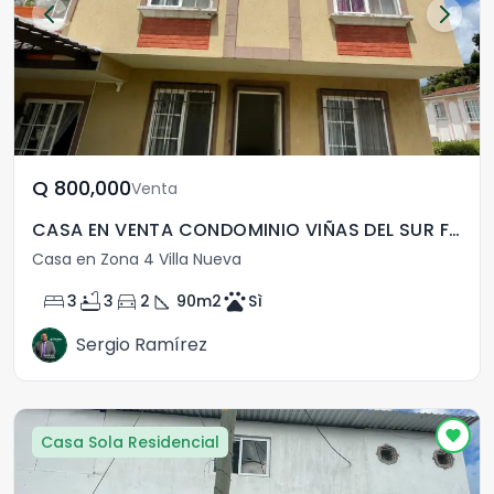
Q	800,000
Venta
CASA EN VENTA CONDOMINIO VIÑAS DEL SUR FASE 2 V.N
Casa en Zona 4 Villa Nueva
bed
bathtub
directions_car
square_foot
pets
3
3
2
90
m2
Sì
Sergio Ramírez
Casa Sola Residencial