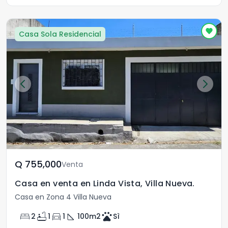
Casa Sola Residencial
Q	755,000
Venta
Casa en venta en Linda Vista, Villa Nueva.
Casa en Zona 4 Villa Nueva
bed
bathtub
directions_car
square_foot
pets
2
1
1
100
m2
Sì