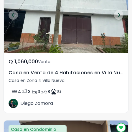
Q	1,060,000
Venta
Casa en Venta de 4 Habitaciones en Villa Nueva Zona 4
Casa en Zona 4 Villa Nueva
bed
bathtub
directions_car
motorcycle
pets
4
3
3
8
Sì
Diego Zamora
Casa en Condominio