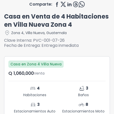
Comparte:
Casa en Venta de 4 Habitaciones
en Villa Nueva Zona 4
location_on
Zona 4
,
Villa Nueva
,
Guatemala
Clave Interna:
PVC-001-07-26
Fecha de Entrega:
Entrega inmediata
Casa en Zona 4 Villa Nueva
Q	1,060,000
Venta
bed
bathtub
4
3
Habitaciones
Baños
directions_car
motorcycle
3
8
Estacionamientos Auto
Estacionamientos Moto