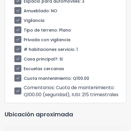
check
Espacio para automóviles
: 3
check
Amueblado
: NO
check
Vigilancia
check
Tipo de terreno
: Plano
check
Privada con vigilancia
check
# habitaciones servicio
: 1
check
Casa principal?
: SI
check
Escuelas cercanas
check
Cuota mantenimiento
: Q100.00
Comentarios
: Cuota de mantenimiento:
check
Q100.00 (seguridad), IUSI: 215 trimestrales
Ubicación aproximada