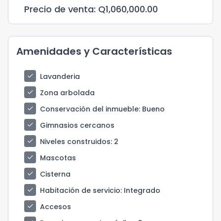
Precio de venta: Q1,060,000.00
Amenidades y Características
check
Lavanderia
check
Zona arbolada
check
Conservación del inmueble
: Bueno
check
Gimnasios cercanos
check
Niveles construidos
: 2
check
Mascotas
check
Cisterna
check
Habitación de servicio
: Integrado
check
Accesos