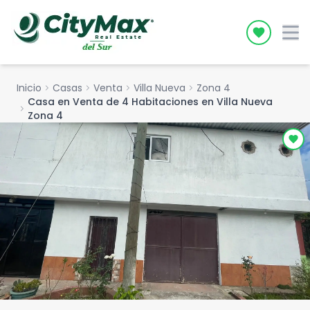
Icon desc
Inicio
chevron_right
Casas
chevron_right
Venta
chevron_right
Villa Nueva
chevron_right
Zona 4
Casa en Venta de 4 Habitaciones en Villa Nueva
chevron_right
Zona 4