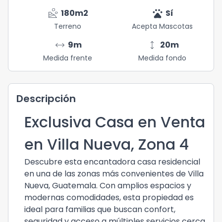
landslide
pets
180
m2
Sí
Terreno
Acepta Mascotas
arrow_range
height
9
m
20
m
Medida frente
Medida fondo
Descripción
Exclusiva Casa en Venta
en Villa Nueva, Zona 4
Descubre esta encantadora casa residencial
en una de las zonas más convenientes de Villa
Nueva, Guatemala. Con amplios espacios y
modernas comodidades, esta propiedad es
ideal para familias que buscan confort,
seguridad y acceso a múltiples servicios cerca