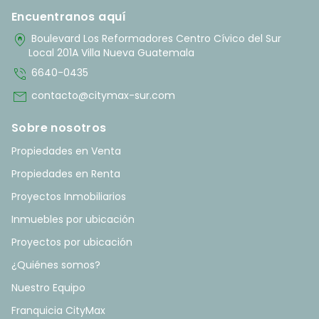
Encuentranos aquí
home_pin
Boulevard Los Reformadores Centro Cívico del Sur
Local 201A Villa Nueva Guatemala
phone_in_talk
6640-0435
mail
contacto@citymax-sur.com
Sobre nosotros
Propiedades en Venta
Propiedades en Renta
Proyectos Inmobiliarios
Inmuebles por ubicación
Proyectos por ubicación
¿Quiénes somos?
Nuestro Equipo
Franquicia CityMax