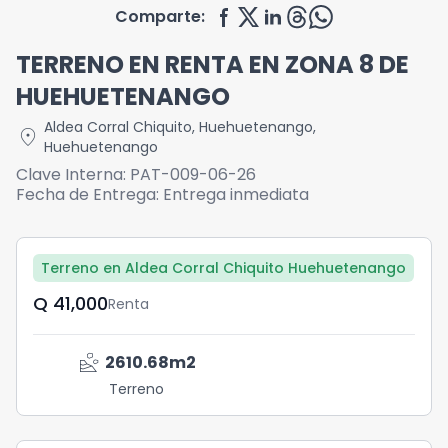
Comparte:
TERRENO EN RENTA EN ZONA 8 DE
HUEHUETENANGO
Aldea Corral Chiquito
,
Huehuetenango
,
location_on
Huehuetenango
Clave Interna:
PAT-009-06-26
Fecha de Entrega:
Entrega inmediata
Terreno en Aldea Corral Chiquito Huehuetenango
Q	41,000
Renta
landslide
2610.68
m2
Terreno