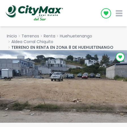
Icon desc
Inicio
chevron_right
Terrenos
chevron_right
Renta
chevron_right
Huehuetenango
chevron_right
Aldea Corral Chiquito
chevron_right
TERRENO EN RENTA EN ZONA 8 DE HUEHUETENANGO