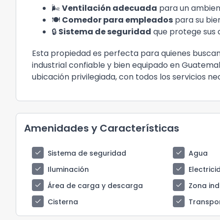
🌬️
Ventilación adecuada
para un ambien
🍽️
Comedor para empleados
para su bien
🔒
Sistema de seguridad
que protege sus 
Esta propiedad es perfecta para quienes buscan
industrial confiable y bien equipado en Guatema
ubicación privilegiada, con todos los servicios n
Amenidades y Características
check
check
Sistema de seguridad
Agua
check
check
Iluminación
Electric
check
check
Área de carga y descarga
Zona ind
check
check
Cisterna
Transpo