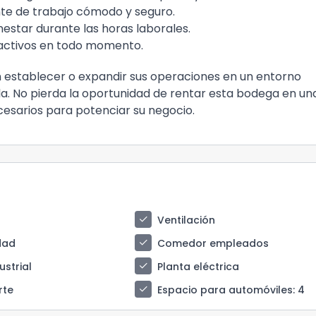
te de trabajo cómodo y seguro.
estar durante las horas laborales.
activos en todo momento.
 establecer o expandir sus operaciones en un entorno
la. No pierda la oportunidad de rentar esta bodega en un
ecesarios para potenciar su negocio.
check
Ventilación
check
idad
Comedor empleados
check
ustrial
Planta eléctrica
check
rte
Espacio para automóviles
: 4