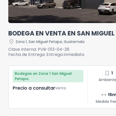
BODEGA EN VENTA EN SAN MIGUEL
location_on
Zona 1
,
San Miguel Petapa
,
Guatemala
Clave Interna:
PVB-013-04-26
Fecha de Entrega:
Entrega inmediata
door_front
1
Bodegas en Zona 1 San Miguel
Petapa
Ambient
Precio a consultar
Venta
arrow_range
15
Medida fre