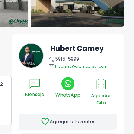
Hubert Camey
call
5915-5999
email
h.camey@citymax-sur.com
sms
calendar_month
2
Mensaje
WhatsApp
Agendar
Cita
favorite
Agregar a favoritos