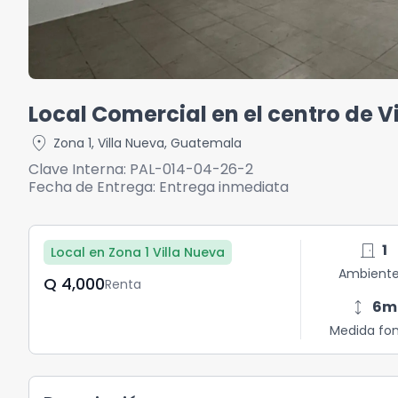
Local Comercial en el centro de V
location_on
Zona 1
,
Villa Nueva
,
Guatemala
Clave Interna:
PAL-014-04-26-2
Fecha de Entrega:
Entrega inmediata
door_front
1
Local en Zona 1 Villa Nueva
Ambient
Q	4,000
Renta
height
6
m
Medida fo