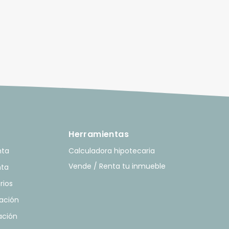
Herramientas
nta
Calculadora hipotecaria
Vende / Renta tu inmueble
nta
rios
ación
ación