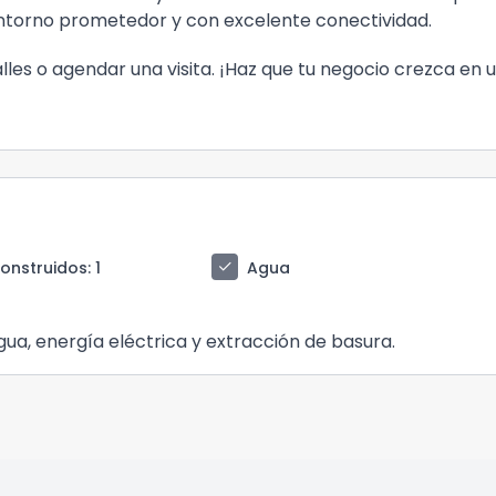
entorno prometedor y con excelente conectividad.
s o agendar una visita. ¡Haz que tu negocio crezca en 
check
construidos
: 1
Agua
agua, energía eléctrica y extracción de basura.