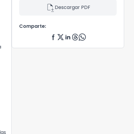
file_save
Descargar PDF
Comparte:
a
das