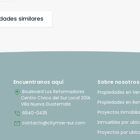
edades
similares
Encuentranos aquí
Sobre nosotros
home_pin
Boulevard Los Reformadores
Propiedades en Ve
Centro Cívico del Sur Local 201A
Propiedades en Re
Villa Nueva Guatemala
phone_in_talk
Proyectos Inmobilia
6640-0435
mail
Inmuebles por ubic
contacto@citymax-sur.com
Proyectos por ubic