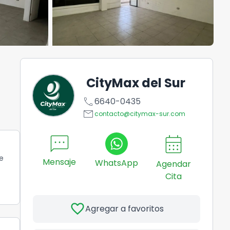
CityMax del Sur
call
6640-0435
email
contacto@citymax-sur.com
sms
calendar_month
e
Mensaje
WhatsApp
Agendar
Cita
favorite
Agregar a favoritos