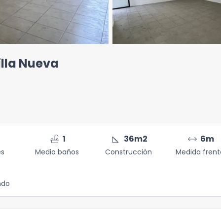
illa Nueva
faucet
square_foot
arrow_range
1
36
m2
6
m
es
Medio baños
Construcción
Medida frent
ndo