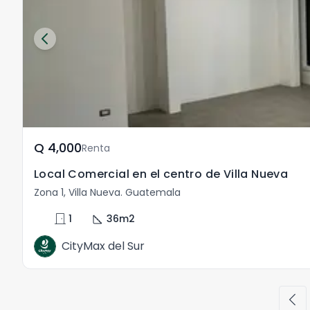
Q	4,000
Renta
Local Comercial en el centro de Villa Nueva
Zona 1, Villa Nueva. Guatemala
door_front
square_foot
1
36
m2
CityMax del Sur
chevron_left