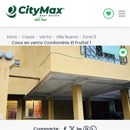
Icon desc
Inicio
chevron_right
Casas
chevron_right
Venta
chevron_right
Villa Nueva
chevron_right
Zona 5
chevron_right
Casa en venta Condominio El Frultal 1
Comparte: