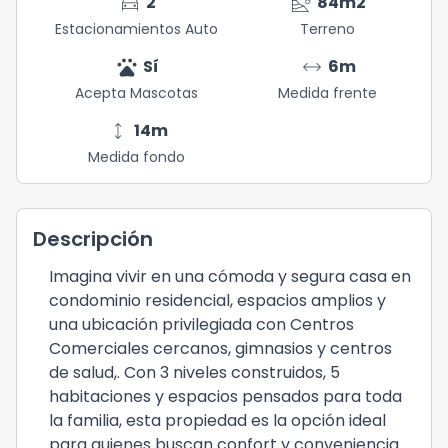
directions_car
landslide
2
84
m2
Estacionamientos Auto
Terreno
pets
arrow_range
Sí
6
m
Acepta Mascotas
Medida frente
height
14
m
Medida fondo
Descripción
Imagina vivir en una cómoda y segura casa en
condominio residencial, espacios amplios y
una ubicación privilegiada con Centros
Comerciales cercanos, gimnasios y centros
de salud,. Con 3 niveles construidos, 5
habitaciones y espacios pensados para toda
la familia, esta propiedad es la opción ideal
para quienes buscan confort y conveniencia.