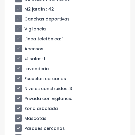
check
M2 jardín
: 42
check
Canchas deportivas
check
Vigilancia
check
Línea telefónica
: 1
check
Accesos
check
# salas
: 1
check
Lavanderia
check
Escuelas cercanas
check
Niveles construidos
: 3
check
Privada con vigilancia
check
Zona arbolada
check
Mascotas
check
Parques cercanos