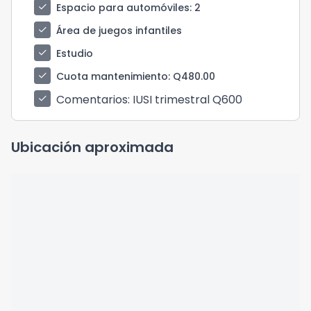
check
Espacio para automóviles
: 2
check
Área de juegos infantiles
check
Estudio
check
Cuota mantenimiento
: Q480.00
Comentarios
: IUSI trimestral Q600
check
Ubicación aproximada