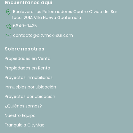
Encuentranos aquí
home_pin
Boulevard Los Reformadores Centro Cívico del Sur
Local 201A Villa Nueva Guatemala
phone_in_talk
6640-0435
mail
contacto@citymax-sur.com
Sobre nosotros
Propiedades en Venta
Propiedades en Renta
Proyectos Inmobiliarios
Inmuebles por ubicación
Proyectos por ubicación
¿Quiénes somos?
Nuestro Equipo
Franquicia CityMax