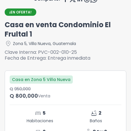
¡EN OFERTA!
Casa en venta Condominio El
Frultal 1
location_on
Zona 5
,
Villa Nueva
,
Guatemala
Clave Interna:
PVC-002-010-25
Fecha de Entrega:
Entrega inmediata
Casa en Zona 5 Villa Nueva
Q	950,000
Q	800,000
Venta
bed
bathtub
5
2
Habitaciones
Baños