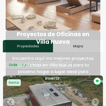
Proyectos de Oficinas en
Villa Nueva
Propiedades
Mapa
Encuentra aquí los mejores proyectos
de Oficinas en Villa Nueva para tu
Ordenar por...
próximo hogar o lugar ideal para
invertir.
Renta