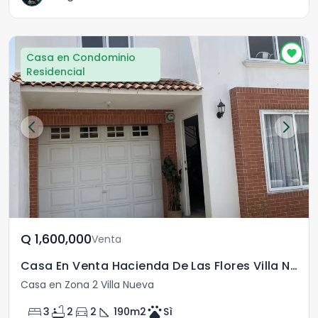
Casa en Condominio
Residencial
Q	1,600,000
Venta
Casa En Venta Hacienda De Las Flores Villa Nueva
Casa en Zona 2 Villa Nueva
bed
bathtub
directions_car
square_foot
pets
3
2
2
190
m2
Sì