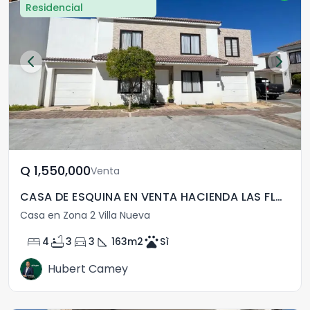
Residencial
Q	1,550,000
Venta
CASA DE ESQUINA EN VENTA HACIENDA LAS FLORES
Casa en Zona 2 Villa Nueva
bed
bathtub
directions_car
square_foot
pets
4
3
3
163
m2
Sì
Hubert Camey