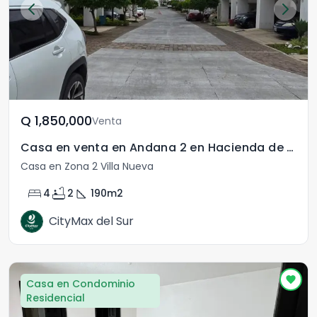
Q	1,850,000
Venta
Casa en venta en Andana 2 en Hacienda de Las Flores
Casa en Zona 2 Villa Nueva
bed
bathtub
square_foot
4
2
190
m2
CityMax del Sur
Casa en Condominio
Residencial