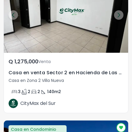
Q	1,275,000
Venta
Casa en venta Sector 2 en Hacienda de Las Flores
Casa en Zona 2 Villa Nueva
bed
bathtub
directions_car
square_foot
3
2
2
140
m2
CityMax del Sur
Casa en Condominio