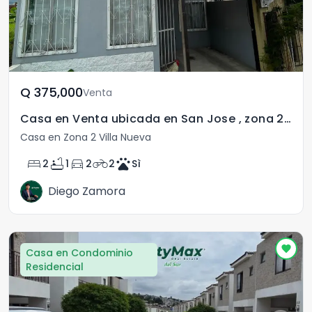
Q	375,000
Venta
Casa en Venta ubicada en San Jose , zona 2 Villa Nueva
Casa en Zona 2 Villa Nueva
bed
bathtub
directions_car
motorcycle
pets
2
1
2
2
Sì
Diego Zamora
Casa en Condominio
Residencial