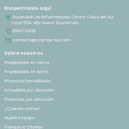
Encuentranos aquí
home_pin
Boulevard Los Reformadores Centro Cívico del Sur
Local 201A Villa Nueva Guatemala
phone_in_talk
6640-0435
mail
contacto@citymax-sur.com
Sobre nosotros
Propiedades en Venta
Propiedades en Renta
Proyectos Inmobiliarios
Inmuebles por ubicación
Proyectos por ubicación
¿Quiénes somos?
Nuestro Equipo
Franquicia CityMax