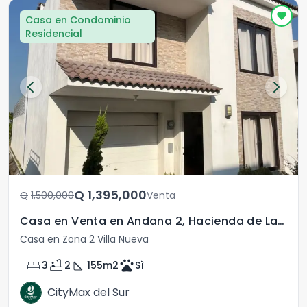
Casa en Condominio
Residencial
Q	1,395,000
Q	1,500,000
Venta
Casa en Venta en Andana 2, Hacienda de Las Flores
Casa en Zona 2 Villa Nueva
bed
bathtub
square_foot
pets
3
2
155
m2
Sì
CityMax del Sur