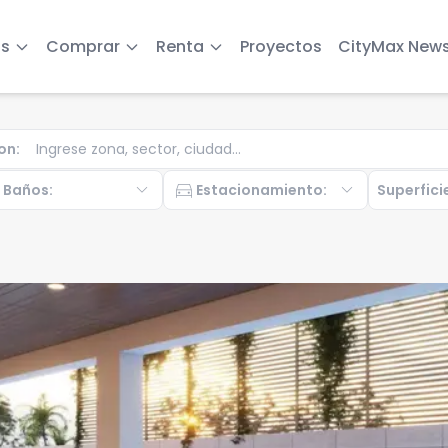
s
Comprar
Renta
Proyectos
CityMax New
on
:
b
expand_more
directions_car
expand_more
Baños
:
Estacionamiento
:
Superfici