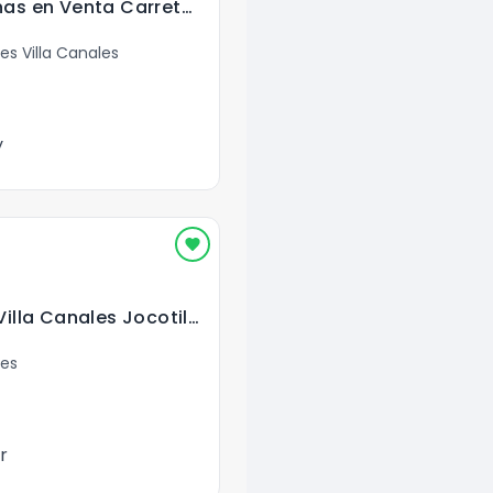
Terreno 12 Manzanas en Venta Carretera a El Salvador
es Villa Canales
y
Terreno en venta Villa Canales Jocotillo
les
r