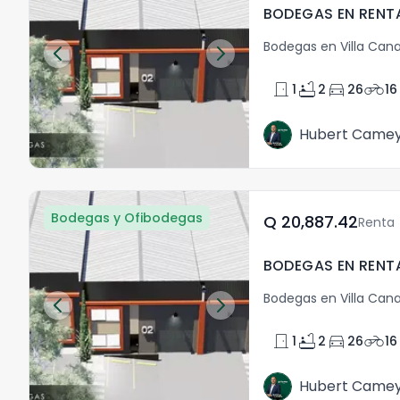
Bodegas en Villa Cana
door_front
bathtub
directions_car
motorcycle
1
2
26
16
Hubert Came
Bodegas y Ofibodegas
Q	20,887.42
Renta
Bodegas en Villa Cana
door_front
bathtub
directions_car
motorcycle
1
2
26
16
Hubert Came