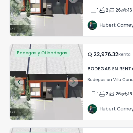
door_front
bathtub
directions_car
motorcycle
1
2
26
16
Hubert Came
Bodegas y Ofibodegas
Q	22,976.32
Renta
Bodegas en Villa Cana
door_front
bathtub
directions_car
motorcycle
1
2
26
16
Hubert Came