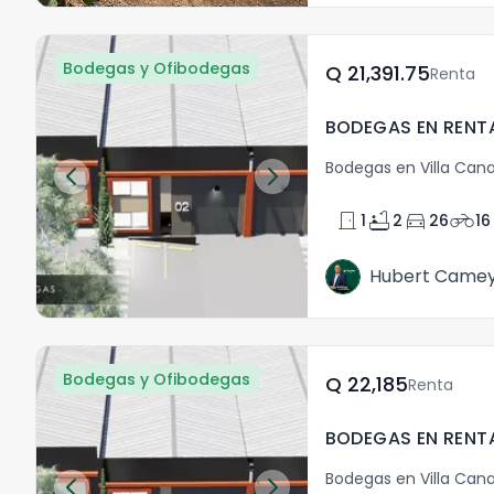
Bodegas y Ofibodegas
Q	21,391.75
Renta
Bodegas en Villa Cana
door_front
bathtub
directions_car
motorcycle
1
2
26
16
Hubert Came
Bodegas y Ofibodegas
Q	22,185
Renta
Bodegas en Villa Cana