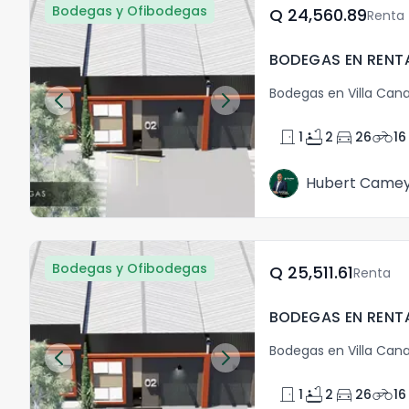
Bodegas y Ofibodegas
Q	24,560.89
Renta
Bodegas en Villa Cana
door_front
bathtub
directions_car
motorcycle
1
2
26
16
Hubert Came
Bodegas y Ofibodegas
Q	25,511.61
Renta
Bodegas en Villa Cana
door_front
bathtub
directions_car
motorcycle
1
2
26
16