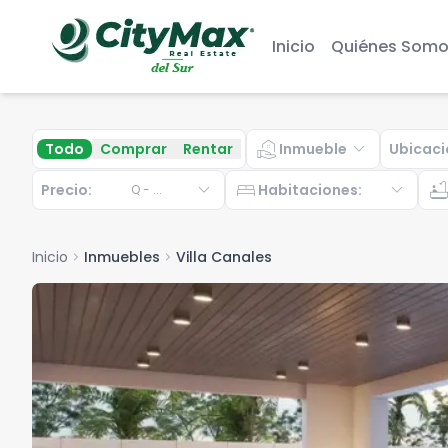
Inicio
Quiénes Somo
real_estate_agent
expand_more
Todo
Comprar
Rentar
Inmueble
Ubicaci
expand_more
bed
expand_more
bathtu
Precio:
Habitaciones
:
Q
-
...
Inicio
chevron_right
Inmuebles
chevron_right
Villa Canales