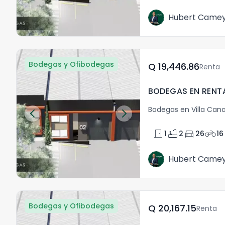
Hubert Came
Bodegas y Ofibodegas
Q	19,446.86
Renta
Bodegas en Villa Cana
door_front
bathtub
directions_car
motorcycle
1
2
26
16
Hubert Came
Bodegas y Ofibodegas
Q	20,167.15
Renta