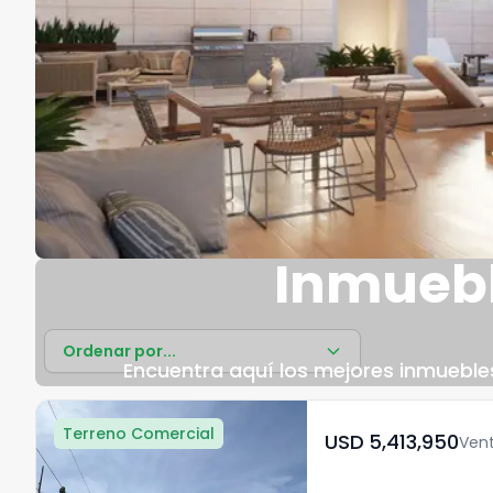
Inmuebl
Ordenar por...
Encuentra aquí los mejores inmuebles 
Terreno Comercial
USD	5,413,950
Ven