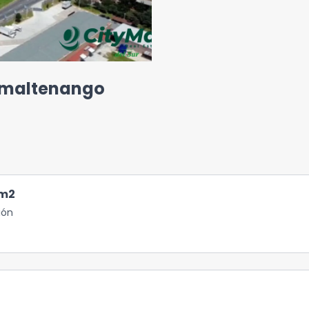
himaltenango
m2
ión