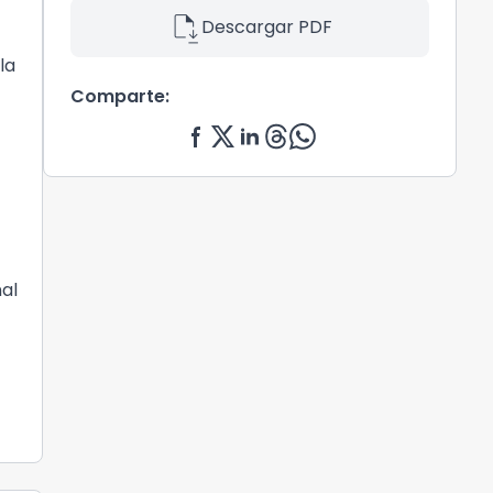
file_save
Descargar PDF
la
Comparte:
nal