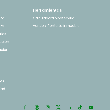
Herramientas
nta
Calculadora hipotecaria
Vende / Renta tu inmueble
nta
rios
ación
ación
tes
idad