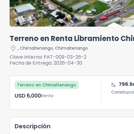
Terreno en Renta Libramiento C
location_on
,
Chimaltenango
,
Chimaltenango
Clave Interna:
PAT-009-03-26-2
Fecha de Entrega:
2026-04-30
square_foot
796.5
Terreno en Chimaltenango
Construcc
USD	6,000
Renta
Descripción