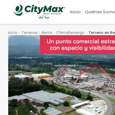
Inicio
Quiénes Somo
Inicio
chevron_right
Terrenos
chevron_right
Renta
chevron_right
Chimaltenango
chevron_right
Terreno en R