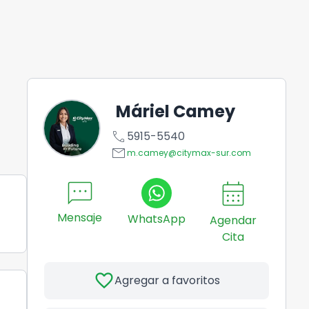
Máriel Camey
call
5915-5540
email
m.camey@citymax-sur.com
sms
calendar_month
Mensaje
WhatsApp
Agendar
Cita
favorite
Agregar a favoritos