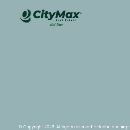
© Copyright
2026
. All rights reserved. - Hecho con ❤️ p