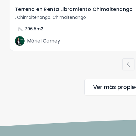
Terreno en Renta Libramiento Chimaltenango
, Chimaltenango. Chimaltenango
square_foot
796.5
m2
Máriel Camey
chevron_left
Ver más propi