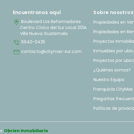
Encuentranos aquí
Sobre nosotros
home_pin
Boulevard Los Reformadores
Propiedades en Ve
Centro Cívico del Sur Local 201A
Propiedades en Re
Villa Nueva Guatemala
phone_in_talk
Proyectos Inmobilia
6640-0435
mail
Inmuebles por ubic
contacto@citymax-sur.com
Proyectos por ubic
¿Quiénes somos?
Nuestro Equipo
Franquicia CityMax
Preguntas frecuen
Políticas de privac
or
Obrien Inmobiliario
.