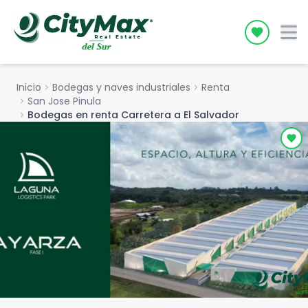
Icon desc
Inicio
chevron_right
Bodegas y naves industriales
chevron_right
Renta
chevron_right
San Jose Pinula
chevron_right
Bodegas en renta Carretera a El Salvador