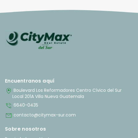
Encuentranos aquí
home_pin
Boulevard Los Reformadores Centro Cívico del Sur
Local 201A Villa Nueva Guatemala
phone_in_talk
6640-0435
mail
contacto@citymax-sur.com
Sobre nosotros