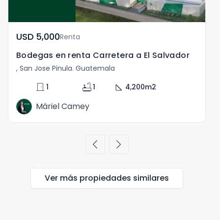
USD	5,000
Renta
Bodegas en renta Carretera a El Salvador
B
, San Jose Pinula. Guatemala
,
door_front
bathtub
square_foot
1
1
4,200
m2
Máriel Camey
chevron_left
chevron_right
Ver más propiedades
similares