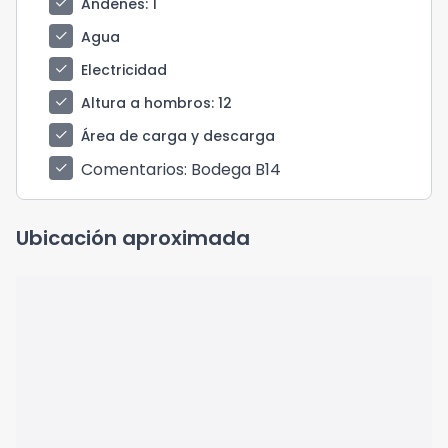
check
Andenes
: 1
check
Agua
check
Electricidad
check
Altura a hombros
: 12
check
Área de carga y descarga
Comentarios
: Bodega B14
check
Ubicación aproximada