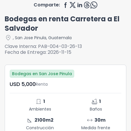
Comparte:
Bodegas en renta Carretera a El
Salvador
location_on
,
San Jose Pinula
,
Guatemala
Clave Interna:
PAB-004-03-26-13
Fecha de Entrega:
2026-11-15
Bodegas en San Jose Pinula
USD	5,000
Renta
door_front
bathtub
1
1
Ambientes
Baños
square_foot
arrow_range
2100
m2
30
m
Construcción
Medida frente