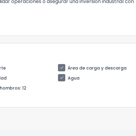
dar operaciones o asegurar una inversión industrial con
check
rte
Área de carga y descarga
check
idad
Agua
a hombros
: 12