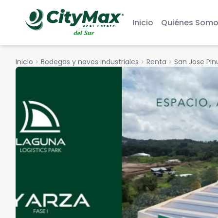
Inicio
Quiénes Somo
Inicio
chevron_right
Bodegas y naves industriales
chevron_right
Renta
chevron_right
San Jose Pin