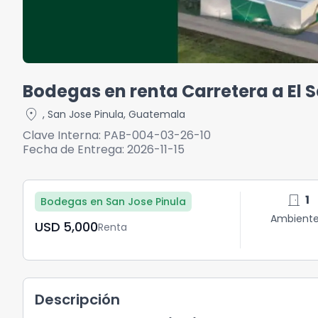
Bodegas en renta Carretera a El 
location_on
,
San Jose Pinula
,
Guatemala
Clave Interna:
PAB-004-03-26-10
Fecha de Entrega:
2026-11-15
door_front
1
Bodegas en San Jose Pinula
Ambient
USD	5,000
Renta
Descripción