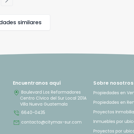
chevron_right
edades
similares
Encuentranos aquí
Sobre nosotros
home_pin
Boulevard Los Reformadores
Propiedades en Ve
Centro Cívico del Sur Local 201A
Propiedades en Re
Villa Nueva Guatemala
phone_in_talk
Proyectos Inmobilia
6640-0435
mail
Inmuebles por ubic
contacto@citymax-sur.com
Proyectos por ubic