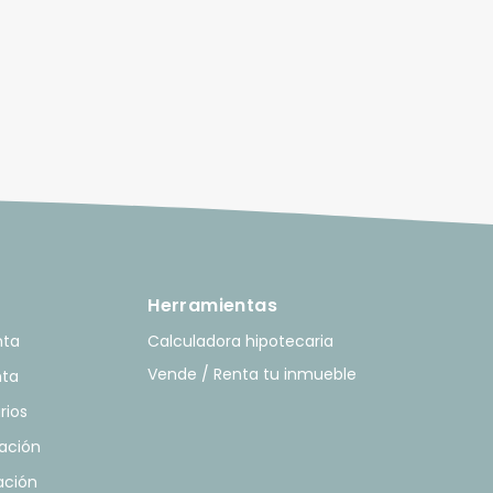
Herramientas
nta
Calculadora hipotecaria
Vende / Renta tu inmueble
nta
rios
ación
ación