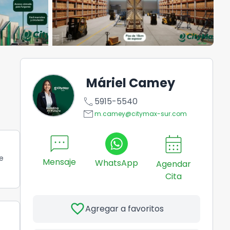
Máriel Camey
call
5915-5540
email
m.camey@citymax-sur.com
sms
calendar_month
e
Mensaje
WhatsApp
Agendar
Cita
favorite
Agregar a favoritos