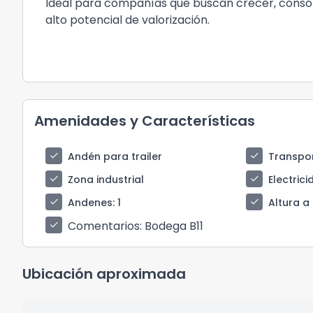
Ideal para compañías que buscan crecer, consoli
alto potencial de valorización.
Amenidades y Características
check
check
Andén para trailer
Transpo
check
check
Zona industrial
Electric
check
check
Andenes
: 1
Altura 
Comentarios
: Bodega B11
check
Ubicación aproximada