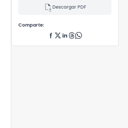
file_save
Descargar PDF
Comparte: