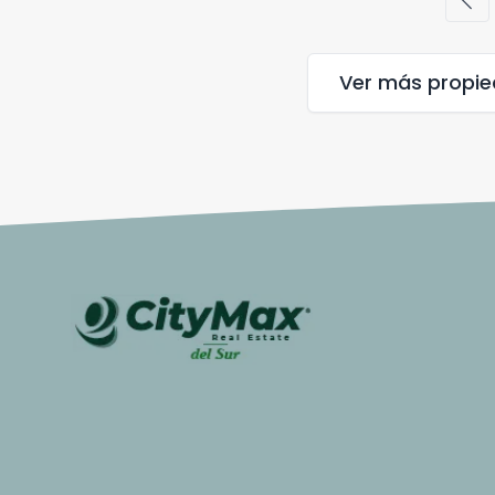
chevron_left
Ver más propi