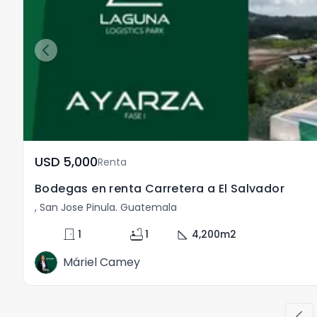
USD	5,000
Renta
Bodegas en renta Carretera a El Salvador
, San Jose Pinula. Guatemala
door_front
bathtub
square_foot
1
1
4,200
m2
Máriel Camey