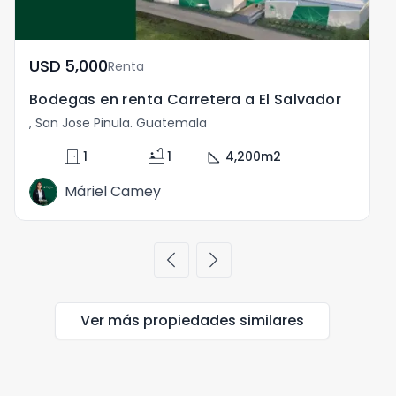
USD	5,000
Renta
Bodegas en renta Carretera a El Salvador
B
, San Jose Pinula. Guatemala
,
door_front
bathtub
square_foot
1
1
4,200
m2
Máriel Camey
chevron_left
chevron_right
Ver más propiedades
similares