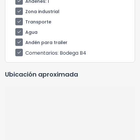
check
Andenes
: 1
check
Zona industrial
check
Transporte
check
Agua
check
Andén para trailer
Comentarios
: Bodega B4
check
Ubicación aproximada