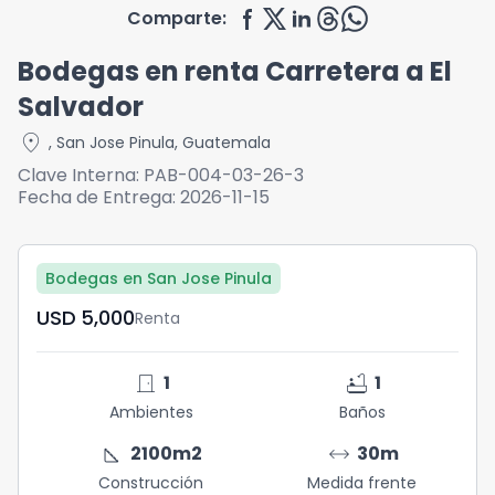
Comparte:
Bodegas en renta Carretera a El
Salvador
location_on
,
San Jose Pinula
,
Guatemala
Clave Interna:
PAB-004-03-26-3
Fecha de Entrega:
2026-11-15
Bodegas en San Jose Pinula
USD	5,000
Renta
door_front
bathtub
1
1
Ambientes
Baños
square_foot
arrow_range
2100
m2
30
m
Construcción
Medida frente