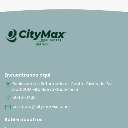
Encuentranos aquí
home_pin
Boulevard Los Reformadores Centro Cívico del Sur
Local 201A Villa Nueva Guatemala
phone_in_talk
6640-0435
mail
contacto@citymax-sur.com
Sobre nosotros