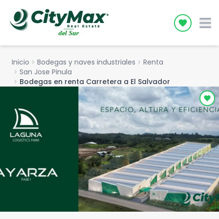
Icon desc
Inicio
chevron_right
Bodegas y naves industriales
chevron_right
Renta
chevron_right
San Jose Pinula
chevron_right
Bodegas en renta Carretera a El Salvador